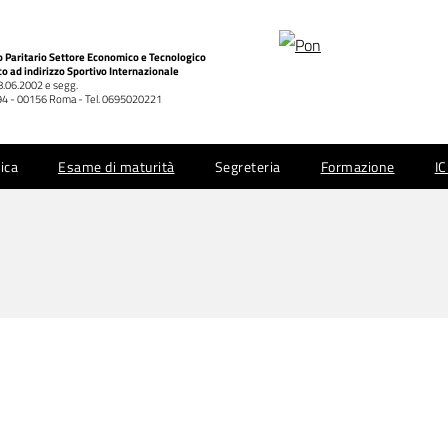
co Paritario Settore Economico e Tecnologico
co ad indirizzo Sportivo Internazionale
28.06.2002 e segg.
 994 - 00156 Roma - Tel. 0695020221
ica
Esame di maturità
Segreteria
Formazione
I