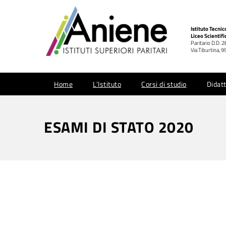
Istituto Tecni
Liceo Scientifi
Paritario D.D. 
Via Tiburtina,
Home
L’Istituto
Corsi di studio
Didatt
ESAMI DI STATO 2020