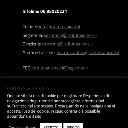
Infoline: 06 95020221
Per info:
info@istitutoaniene.it
Segreteria:
segreteria@istitutoaniene.it
Direzione:
direzione@istitutoaniene.it
Amministrazione:
amministrativo@istitutoaniene.it
PEC:
istitutoanienesrl@legalmail.it
COOKIES & PRIVACY
Questo sito fa uso di cookie per migliorare l’esperienza di
navigazione degli utenti e per raccogliere informazioni
Istituto Aniene srl | Copyright 2019 © | P.iva:
sull’utilizzo del sito stesso. Proseguendo nella navigazione si
accetta l’uso dei cookie; in caso contrario è possibile
12518031005 |
Privacy Policy
| Design
Constant
abbandonare il sito.
Cookie settings
ACCETTO
RIFIUTO