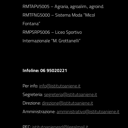
RMTAPV5005 – Agraria, agroalim., agroind.
RMTFNG5000 – Sistema Moda “Micol
Fontana”
RMPSRP5006 – Liceo Sportivo
Internazionale “M. Grottanelli”
Infoline: 06 95020221
Per info:
info@istitutoaniene.it
Segreteria:
segreteria@istitutoaniene.it
Direzione:
direzione@istitutoaniene.it
Amministrazione:
amministrativo@istitutoaniene.it
PEC:
istitutoanienesrl@legalmail.it