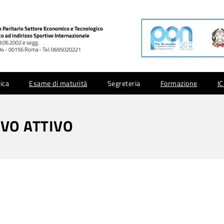
co Paritario Settore Economico e Tecnologico
co ad indirizzo Sportivo Internazionale
28.06.2002 e segg.
 994 - 00156 Roma - Tel. 0695020221
ica
Esame di maturità
Segreteria
Formazione
I
IVO ATTIVO