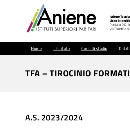
Istituto Tecni
Liceo Scientifi
Paritario D.D. 
Via Tiburtina,
Home
L’Istituto
Corsi di studio
Didatt
TFA – TIROCINIO FORMAT
A.S. 2023/2024