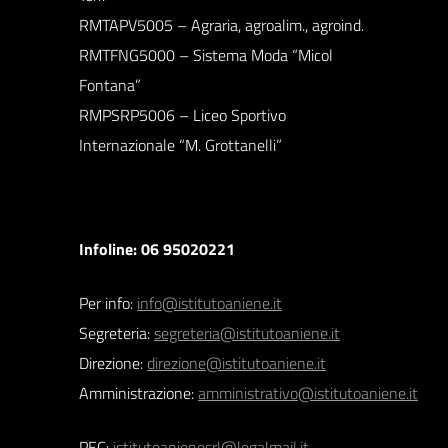
RMTAPV5005 – Agraria, agroalim., agroind.
RMTFNG5000 – Sistema Moda “Micol
Fontana”
RMPSRP5006 – Liceo Sportivo
Internazionale “M. Grottanelli”
Infoline: 06 95020221
Per info:
info@istitutoaniene.it
Segreteria:
segreteria@istitutoaniene.it
Direzione:
direzione@istitutoaniene.it
Amministrazione:
amministrativo@istitutoaniene.it
PEC:
istitutoanienesrl@legalmail.it