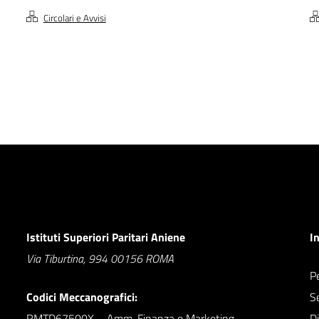
Circolari e Avvisi
Istituti Superiori Paritari Aniene
I
Via Tiburtina, 994 00156 ROMA
Pe
Codici Meccanografici:
S
RMTD67500X – Amm. Finanza e Marketing
D