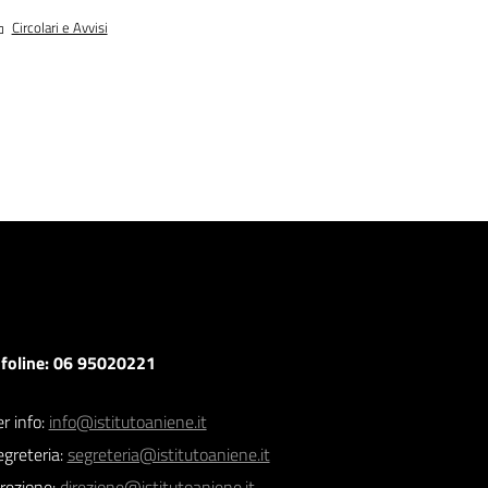
Circolari e Avvisi
nfoline: 06 95020221
r info:
info@istitutoaniene.it
egreteria:
segreteria@istitutoaniene.it
irezione:
direzione@istitutoaniene.it