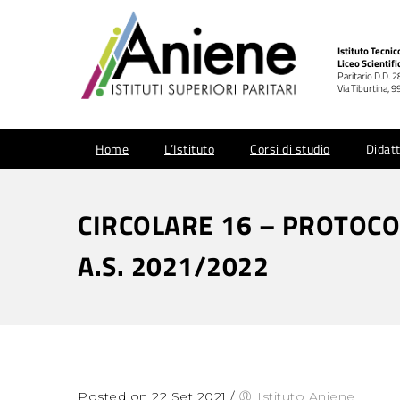
Istituto Tecni
Liceo Scientifi
Paritario D.D. 
Via Tiburtina,
Home
L’Istituto
Corsi di studio
Didatt
CIRCOLARE 16 – PROTOCO
A.S. 2021/2022
Posted on 22 Set 2021
/
Istituto Aniene