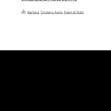
,
,
Bacheca
Circolari e Avvisi
Esami di Stato