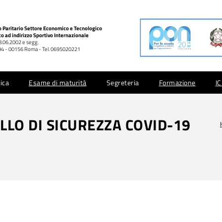
co Paritario Settore Economico e Tecnologico
co ad indirizzo Sportivo Internazionale
28.06.2002 e segg.
 994 - 00156 Roma - Tel. 0695020221
ica
Esame di maturità
Segreteria
Formazione
I
LLO DI SICUREZZA COVID-19