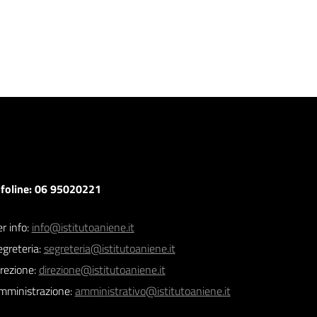
nfoline: 06 95020221
r info:
info@istitutoaniene.it
egreteria:
segreteria@istitutoaniene.it
irezione:
direzione@istitutoaniene.it
mministrazione:
amministrativo@istitutoaniene.it