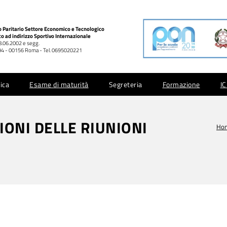
co Paritario Settore Economico e Tecnologico
co ad indirizzo Sportivo Internazionale
28.06.2002 e segg.
 994 - 00156 Roma - Tel. 0695020221
ica
Esame di maturità
Segreteria
Formazione
I
IONI DELLE RIUNIONI
Ho