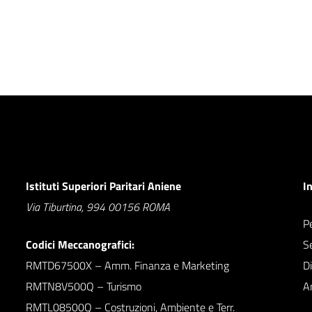
Istituti Superiori Paritari Aniene
I
Via Tiburtina, 994 00156 ROMA
Pe
Codici Meccanografici:
S
RMTD67500X – Amm. Finanza e Marketing
D
RMTN8V500Q – Turismo
A
RMTL08500Q – Costruzioni, Ambiente e Terr.