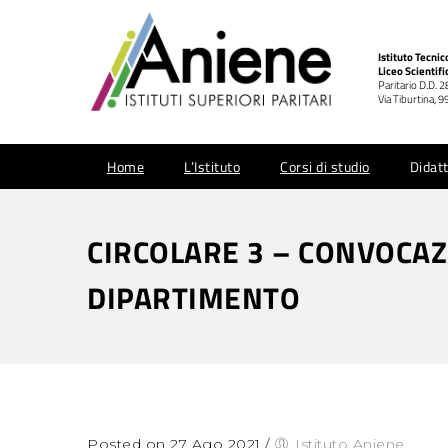
Istituto Tecni
Liceo Scientifi
Paritario D.D. 
Via Tiburtina,
Home
L’Istituto
Corsi di studio
Didatt
CIRCOLARE 3 – CONVOCAZ
DIPARTIMENTO
Posted on 27 Ago 2021
/
Istituto Aniene