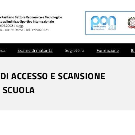
co Paritario Settore Economico e Tecnologico
co ad indirizzo Sportivo Internazionale
28.06.2002 e segg.
 994 - 00156 Roma - Tel. 0695020221
ica
Esame di maturità
Segreteria
Formazione
I
 DI ACCESSO E SCANSIONE
I SCUOLA