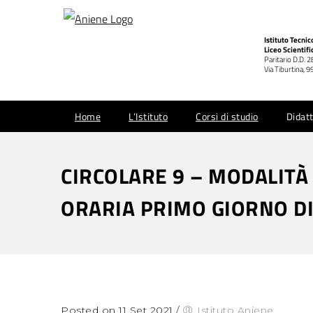
Istituto Tecni
Liceo Scientifi
Paritario D.D. 
Via Tiburtina,
Home
L’Istituto
Corsi di studio
Didatt
CIRCOLARE 9 – MODALITÀ
ORARIA PRIMO GIORNO D
Posted on 11 Set 2021
/
Istituto Aniene