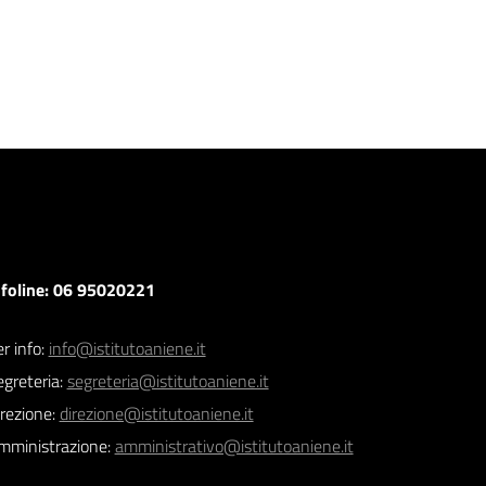
nfoline: 06 95020221
r info:
info@istitutoaniene.it
egreteria:
segreteria@istitutoaniene.it
irezione:
direzione@istitutoaniene.it
mministrazione:
amministrativo@istitutoaniene.it