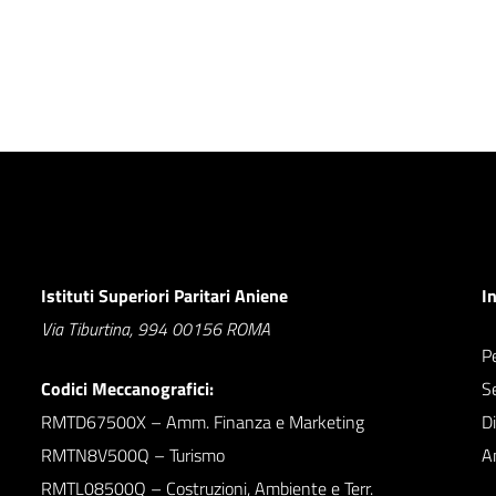
Istituti Superiori Paritari Aniene
I
Via Tiburtina, 994 00156 ROMA
Pe
Codici Meccanografici:
S
RMTD67500X – Amm. Finanza e Marketing
D
RMTN8V500Q – Turismo
A
RMTL08500Q – Costruzioni, Ambiente e Terr.