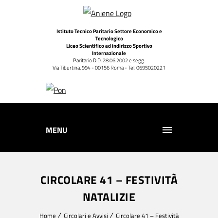
Istituto Tecnico Paritario Settore Economico e
Tecnologico
Liceo Scientifico ad indirizzo Sportivo
Internazionale
Paritario D.D. 28.06.2002 e segg.
Via Tiburtina, 994 - 00156 Roma - Tel. 0695020221
MENU
CIRCOLARE 41 – FESTIVITÀ
NATALIZIE
Home
Circolari e Avvisi
Circolare 41 – Festività