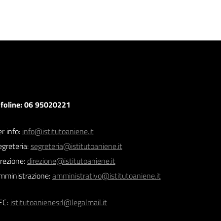
nfoline: 06 95020221
r info:
info@istitutoaniene.it
egreteria:
segreteria@istitutoaniene.it
irezione:
direzione@istitutoaniene.it
mministrazione:
amministrativo@istitutoaniene.it
EC:
istitutoanienesrl@legalmail.it