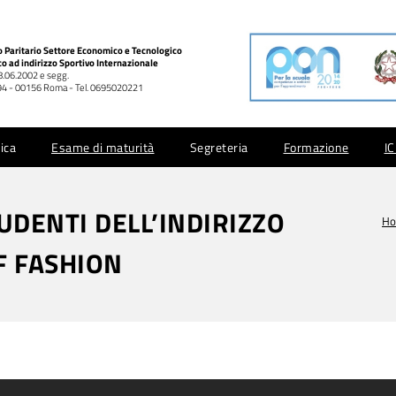
co Paritario Settore Economico e Tecnologico
co ad indirizzo Sportivo Internazionale
28.06.2002 e segg.
 994 - 00156 Roma - Tel. 0695020221
ica
Esame di maturità
Segreteria
Formazione
I
TUDENTI DELL’INDIRIZZO
H
F FASHION