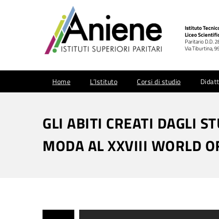
Istituto Tecni
Liceo Scientifi
Paritario D.D. 
Via Tiburtina,
Home
L’Istituto
Corsi di studio
Didatt
GLI ABITI CREATI DAGLI S
MODA AL XXVIII WORLD O