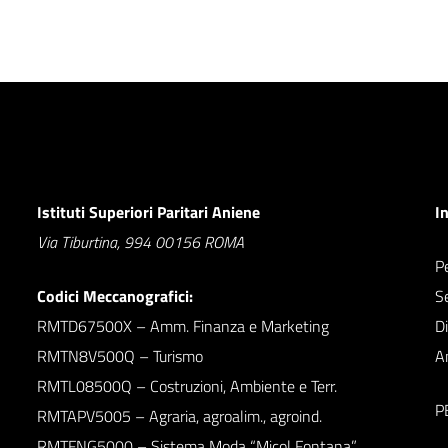
Istituti Superiori Paritari Aniene
I
Via Tiburtina, 994 00156 ROMA
Pe
Codici Meccanografici:
S
RMTD67500X – Amm. Finanza e Marketing
D
RMTN8V500Q – Turismo
A
RMTL08500Q – Costruzioni, Ambiente e Terr.
P
RMTAPV5005 – Agraria, agroalim., agroind.
RMTFNG5000 – Sistema Moda “Micol Fontana”