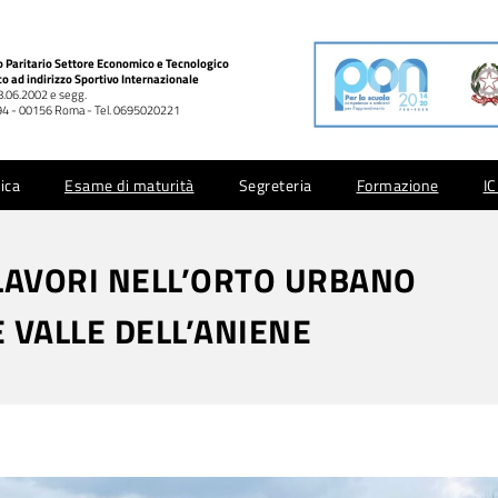
co Paritario Settore Economico e Tecnologico
co ad indirizzo Sportivo Internazionale
28.06.2002 e segg.
 994 - 00156 Roma - Tel. 0695020221
ica
Esame di maturità
Segreteria
Formazione
I
LAVORI NELL’ORTO URBANO
 VALLE DELL’ANIENE