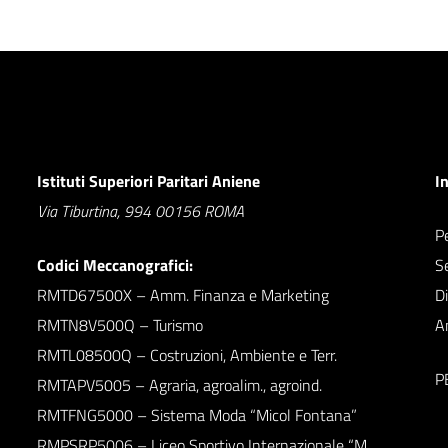
Istituti Superiori Paritari Aniene
I
Via Tiburtina, 994 00156 ROMA
Pe
Codici Meccanografici:
S
RMTD67500X – Amm. Finanza e Marketing
D
RMTN8V500Q – Turismo
A
RMTL08500Q – Costruzioni, Ambiente e Terr.
P
RMTAPV5005 – Agraria, agroalim., agroind.
RMTFNG5000 – Sistema Moda “Micol Fontana”
RMPSRP5006 – Liceo Sportivo Internazionale “M.