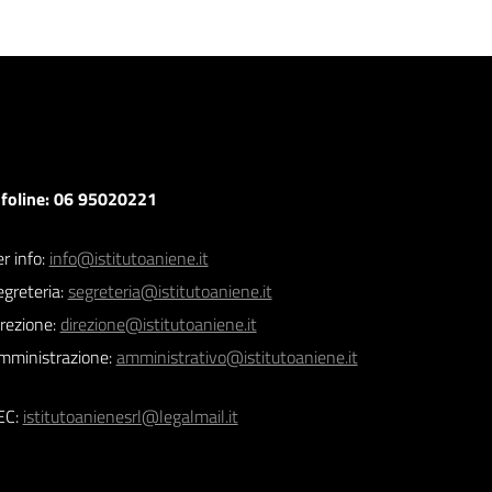
nfoline: 06 95020221
r info:
info@istitutoaniene.it
egreteria:
segreteria@istitutoaniene.it
irezione:
direzione@istitutoaniene.it
mministrazione:
amministrativo@istitutoaniene.it
EC:
istitutoanienesrl@legalmail.it