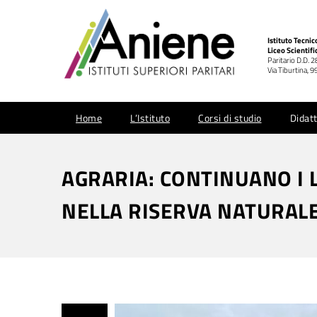
Istituto Tecni
Liceo Scientifi
Paritario D.D. 
Via Tiburtina,
Home
L’Istituto
Corsi di studio
Didatt
AGRARIA: CONTINUANO I 
NELLA RISERVA NATURALE