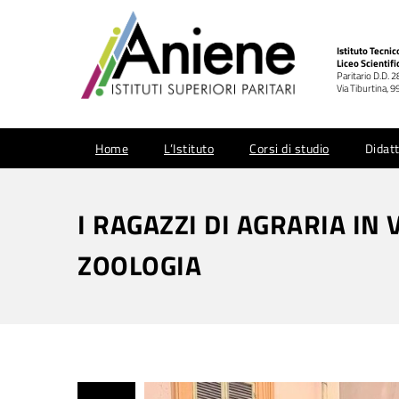
Istituto Tecni
Liceo Scientifi
Paritario D.D. 
Via Tiburtina,
Home
L’Istituto
Corsi di studio
Didatt
I RAGAZZI DI AGRARIA IN 
ZOOLOGIA