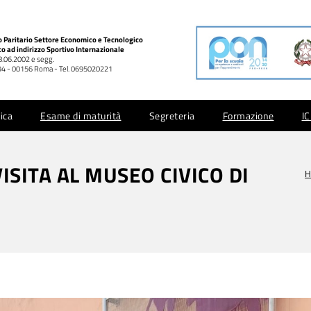
co Paritario Settore Economico e Tecnologico
co ad indirizzo Sportivo Internazionale
28.06.2002 e segg.
 994 - 00156 Roma - Tel. 0695020221
ica
Esame di maturità
Segreteria
Formazione
I
VISITA AL MUSEO CIVICO DI
H