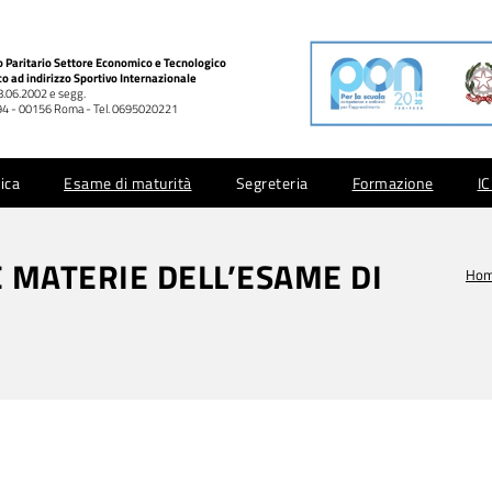
co Paritario Settore Economico e Tecnologico
co ad indirizzo Sportivo Internazionale
28.06.2002 e segg.
 994 - 00156 Roma - Tel. 0695020221
ica
Esame di maturità
Segreteria
Formazione
I
 MATERIE DELL’ESAME DI
Ho