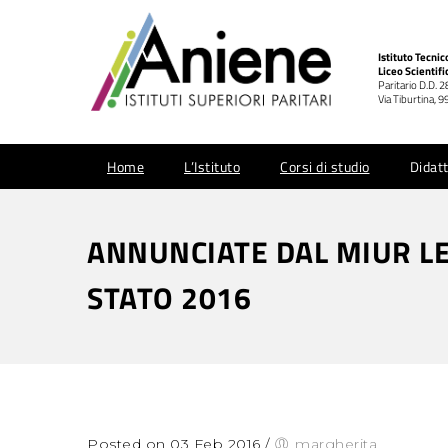
Istituto Tecni
Liceo Scientifi
Paritario D.D. 
Via Tiburtina,
Home
L’Istituto
Corsi di studio
Didatt
ANNUNCIATE DAL MIUR LE
STATO 2016
Posted on 03 Feb 2016
/
margherita