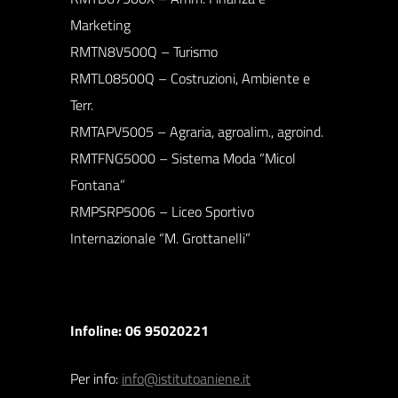
Marketing
RMTN8V500Q – Turismo
RMTL08500Q – Costruzioni, Ambiente e
Terr.
RMTAPV5005 – Agraria, agroalim., agroind.
RMTFNG5000 – Sistema Moda “Micol
Fontana”
RMPSRP5006 – Liceo Sportivo
Internazionale “M. Grottanelli”
Infoline: 06 95020221
Per info:
info@istitutoaniene.it