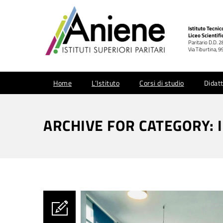
Istituto Tecni
Liceo Scientifi
Paritario D.D. 
Via Tiburtina,
Home
L’Istituto
Corsi di studio
Didatt
ARCHIVE FOR CATEGORY: 