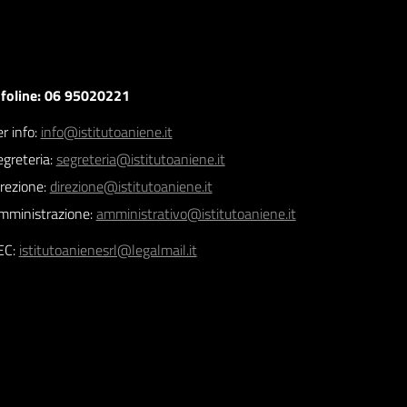
nfoline: 06 95020221
r info:
info@istitutoaniene.it
egreteria:
segreteria@istitutoaniene.it
irezione:
direzione@istitutoaniene.it
mministrazione:
amministrativo@istitutoaniene.it
EC:
istitutoanienesrl@legalmail.it