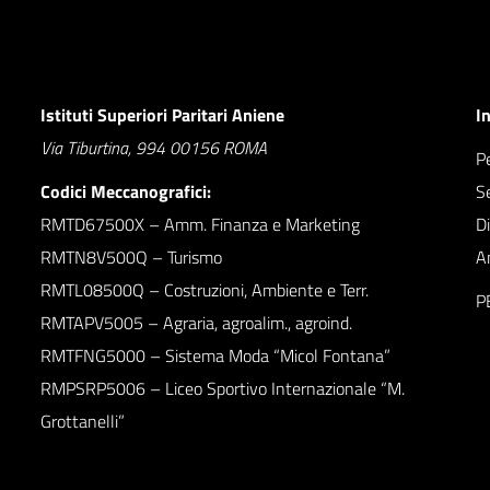
Istituti Superiori Paritari Aniene
I
Via Tiburtina, 994 00156 ROMA
Pe
Codici Meccanografici:
S
RMTD67500X – Amm. Finanza e Marketing
D
RMTN8V500Q – Turismo
A
RMTL08500Q – Costruzioni, Ambiente e Terr.
P
RMTAPV5005 – Agraria, agroalim., agroind.
RMTFNG5000 – Sistema Moda “Micol Fontana”
RMPSRP5006 – Liceo Sportivo Internazionale “M.
Grottanelli”