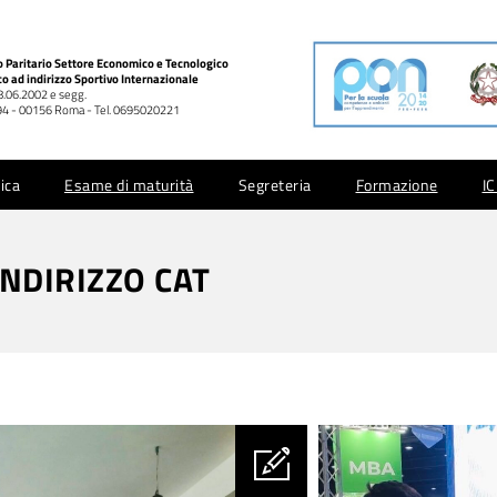
co Paritario Settore Economico e Tecnologico
co ad indirizzo Sportivo Internazionale
28.06.2002 e segg.
 994 - 00156 Roma - Tel. 0695020221
ica
Esame di maturità
Segreteria
Formazione
I
INDIRIZZO CAT