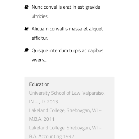
Nunc convallis erat in est gravida
ultricies.
Aliquam convallis massa et aliquet
efficitur.
Quisque interdum turpis ac dapibus
viverra.
Education
University School of Law, Valparaiso,
IN ~ J.D. 2013
Lakeland College, Sheboygan, WI ~
M.B.A. 2011
Lakeland College, Sheboygan, WI ~
B.A. Accounting 1992