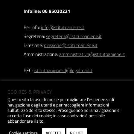
Infoline: 06 95020221
Per info:
info@istitutoaniene.it
Segreteria:
segreteria@istitutoaniene.it
Direzione:
direzione@istitutoaniene.it
Amministrazione:
amministrativo@istitutoaniene.it
PEC:
istitutoanienesrl@legalmail.it
COOKIES & PRIVACY
Questo sito fa uso di cookie per migliorare l’esperienza di
navigazione degli utenti e per raccogliere informazioni
Istituto Aniene srl | Copyright 2019 © | P.iva:
sull’utilizzo del sito stesso. Proseguendo nella navigazione si
accetta l’uso dei cookie; in caso contrario è possibile
12518031005 |
Privacy Policy
| Design
Constant
abbandonare il sito.
Cookie settings
ACCETTO
RIFIUTO