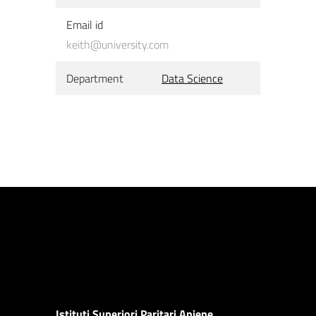
Email id
keith@university.com
Department
Data Science
Istituti Superiori Paritari Aniene