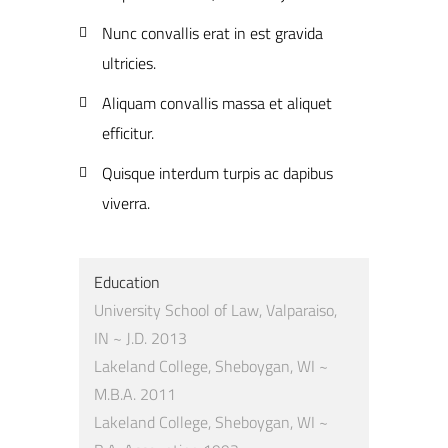
Nunc convallis erat in est gravida
ultricies.
Aliquam convallis massa et aliquet
efficitur.
Quisque interdum turpis ac dapibus
viverra.
Education
University School of Law, Valparaiso,
IN ~ J.D. 2013
Lakeland College, Sheboygan, WI ~
M.B.A. 2011
Lakeland College, Sheboygan, WI ~