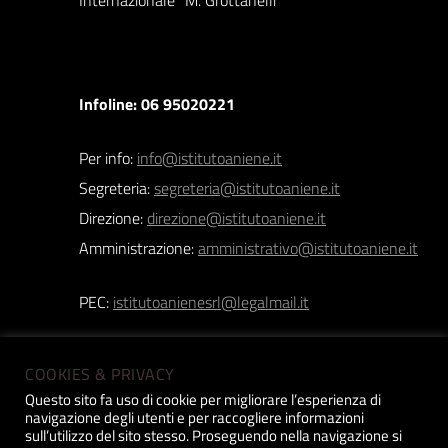
Internazionale “M. Grottanelli”
Infoline: 06 95020221
Per info:
info@istitutoaniene.it
Segreteria:
segreteria@istitutoaniene.it
Direzione:
direzione@istitutoaniene.it
Amministrazione:
amministrativo@istitutoaniene.it
PEC:
istitutoanienesrl@legalmail.it
COOKIES & PRIVACY
Questo sito fa uso di cookie per migliorare l’esperienza di
navigazione degli utenti e per raccogliere informazioni
Istituto Aniene srl | Copyright 2019 © | P.iva:
sull’utilizzo del sito stesso. Proseguendo nella navigazione si