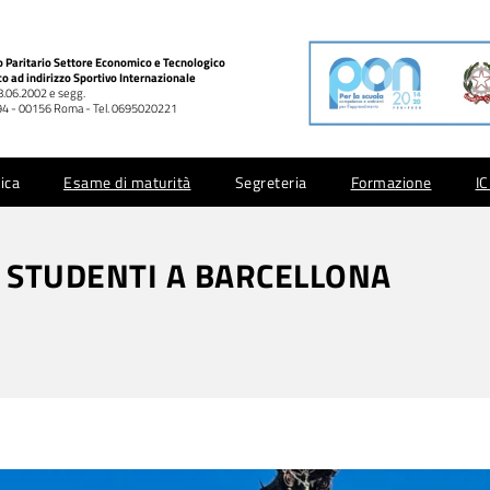
co Paritario Settore Economico e Tecnologico
co ad indirizzo Sportivo Internazionale
28.06.2002 e segg.
 994 - 00156 Roma - Tel. 0695020221
ica
Esame di maturità
Segreteria
Formazione
I
I STUDENTI A BARCELLONA