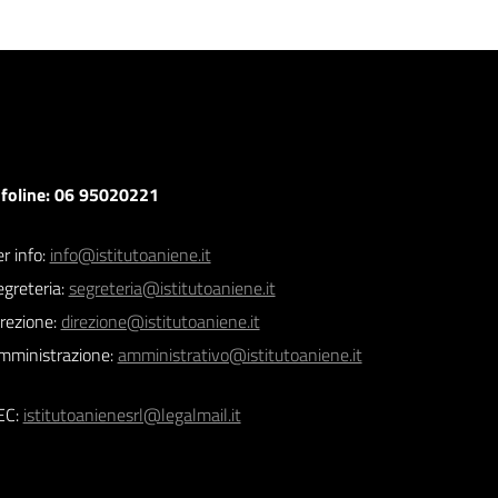
nfoline: 06 95020221
r info:
info@istitutoaniene.it
egreteria:
segreteria@istitutoaniene.it
irezione:
direzione@istitutoaniene.it
mministrazione:
amministrativo@istitutoaniene.it
EC:
istitutoanienesrl@legalmail.it