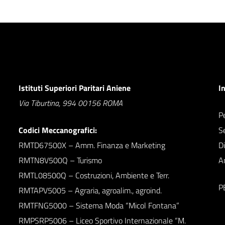
Istituti Superiori Paritari Aniene
I
Via Tiburtina, 994 00156 ROMA
Pe
Codici Meccanografici:
S
RMTD67500X – Amm. Finanza e Marketing
D
RMTN8V500Q – Turismo
A
RMTL08500Q – Costruzioni, Ambiente e Terr.
P
RMTAPV5005 – Agraria, agroalim., agroind.
RMTFNG5000 – Sistema Moda “Micol Fontana”
RMPSRP5006 – Liceo Sportivo Internazionale “M.