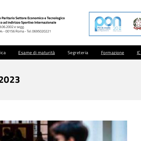
co Paritario Settore Economico e Tecnologico
co ad indirizzo Sportivo Internazionale
28.06.2002 e segg.
 994 - 00156 Roma - Tel. 0695020221
ica
Esame di maturità
Segreteria
Formazione
I
/2023