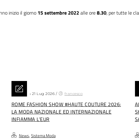
no inizio il giorno
15 settembre 2022
alle ore
8.30
, per tutte le cla
Posted on 21 Lug 2026
/
francesco
Po
ROME FASHION SHOW #HAUTE COUTURE 2026:
A
LA MODA NAZIONALE ED INTERNAZIONALE
S
INFIAMMA L’EUR
S
,
News
Sistema Moda