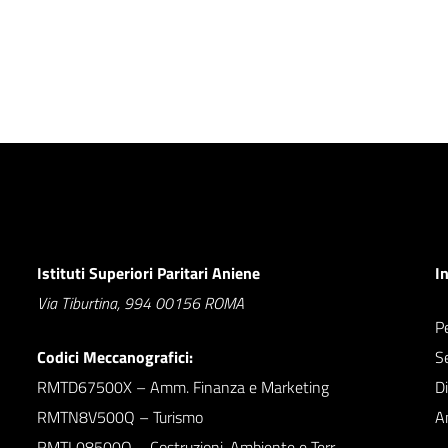
Istituti Superiori Paritari Aniene
I
Via Tiburtina, 994 00156 ROMA
Pe
Codici Meccanografici:
S
RMTD67500X – Amm. Finanza e Marketing
D
RMTN8V500Q – Turismo
A
RMTL08500Q – Costruzioni, Ambiente e Terr.