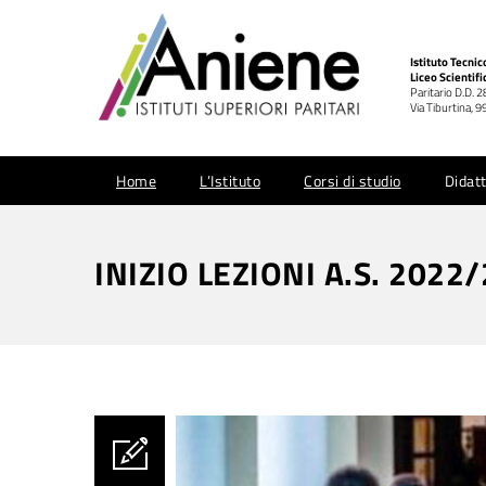
Istituto Tecni
Liceo Scientifi
Paritario D.D. 
Via Tiburtina,
Home
L’Istituto
Corsi di studio
Didatt
INIZIO LEZIONI A.S. 2022