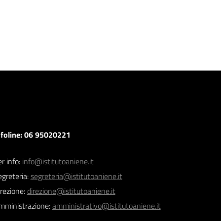
nfoline: 06 95020221
r info:
info@istitutoaniene.it
egreteria:
segreteria@istitutoaniene.it
irezione:
direzione@istitutoaniene.it
mministrazione:
amministrativo@istitutoaniene.it