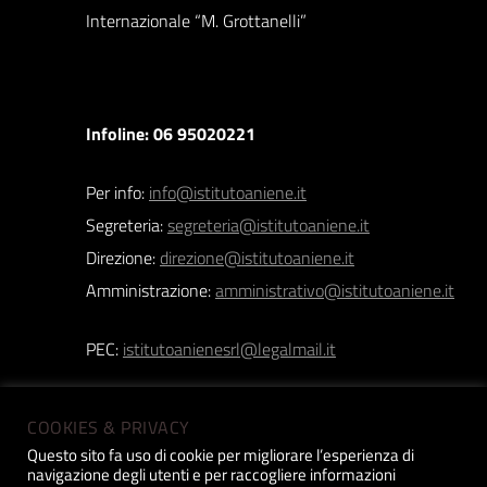
Internazionale “M. Grottanelli”
Infoline: 06 95020221
Per info:
info@istitutoaniene.it
Segreteria:
segreteria@istitutoaniene.it
Direzione:
direzione@istitutoaniene.it
Amministrazione:
amministrativo@istitutoaniene.it
PEC:
istitutoanienesrl@legalmail.it
COOKIES & PRIVACY
Questo sito fa uso di cookie per migliorare l’esperienza di
navigazione degli utenti e per raccogliere informazioni
Istituto Aniene srl | Copyright 2019 © | P.iva: