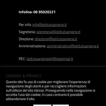
Infoline: 06 95020221
Per info:
info@istitutoaniene.it
Segreteria:
segreteria@istitutoaniene.it
Direzione:
direzione@istitutoaniene.it
Amministrazione:
amministrativo@istitutoaniene.it
PEC:
istitutoanienesrl@legalmail.it
COOKIES & PRIVACY
Questo sito fa uso di cookie per migliorare l’esperienza di
navigazione degli utenti e per raccogliere informazioni
Istituto Aniene srl | Copyright 2019 © | P.iva:
sull’utilizzo del sito stesso. Proseguendo nella navigazione si
accetta l’uso dei cookie; in caso contrario è possibile
12518031005 |
Privacy Policy
| Design
Constant
abbandonare il sito.