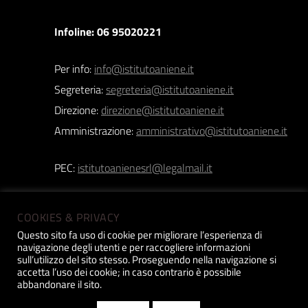
Infoline: 06 95020221
Per info:
info@istitutoaniene.it
Segreteria:
segreteria@istitutoaniene.it
Direzione:
direzione@istitutoaniene.it
Amministrazione:
amministrativo@istitutoaniene.it
PEC:
istitutoanienesrl@legalmail.it
COOKIES & PRIVACY
Questo sito fa uso di cookie per migliorare l’esperienza di
navigazione degli utenti e per raccogliere informazioni
Istituto Aniene srl | Copyright 2019 © | P.iva:
sull’utilizzo del sito stesso. Proseguendo nella navigazione si
accetta l’uso dei cookie; in caso contrario è possibile
12518031005 |
Privacy Policy
| Design
Constant
abbandonare il sito.