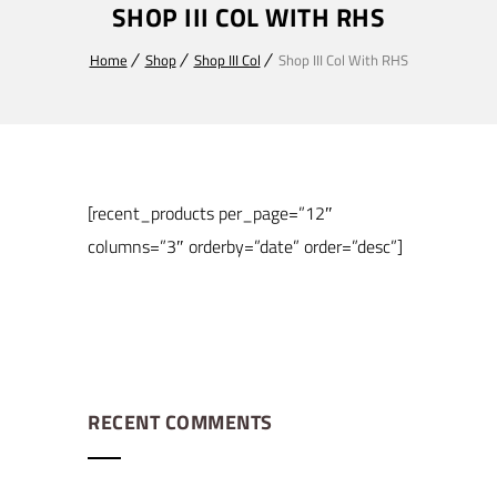
SHOP III COL WITH RHS
Home
Shop
Shop III Col
Shop III Col With RHS
[recent_products per_page=”12″
columns=”3″ orderby=”date” order=”desc”]
RECENT COMMENTS