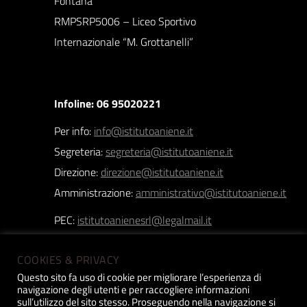
Fontana”
RMPSRP5006 – Liceo Sportivo
Internazionale “M. Grottanelli”
Infoline: 06 95020221
Per info:
info@istitutoaniene.it
Segreteria:
segreteria@istitutoaniene.it
Direzione:
direzione@istitutoaniene.it
Amministrazione:
amministrativo@istitutoaniene.it
PEC:
istitutoanienesrl@legalmail.it
COOKIES & PRIVACY
Questo sito fa uso di cookie per migliorare l’esperienza di
navigazione degli utenti e per raccogliere informazioni
Istituto Aniene srl | Copyright 2019 © | P.iva:
sull’utilizzo del sito stesso. Proseguendo nella navigazione si