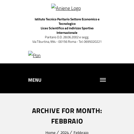
Istituto Tecnico Paritario Settore Economico e
Tecnologico
Liceo Scientifico ad indirizzo Sportivo
Internazionale
Paritario D.D. 28.06.2002 e segg.
Via Tiburtina, 994 - 00156 Roma - Tel. 0695020221
MENU
ARCHIVE FOR MONTH:
FEBBRAIO
Home
2024
Febbraio