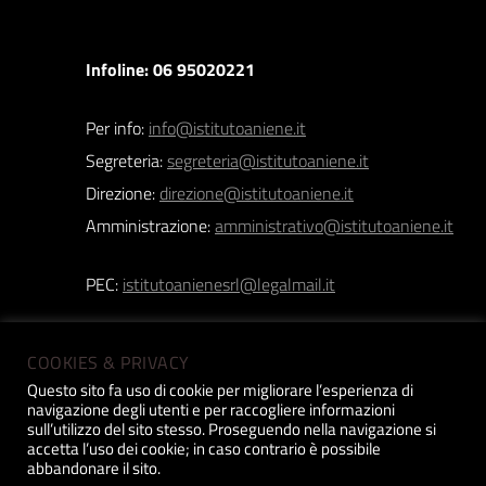
Infoline: 06 95020221
Per info:
info@istitutoaniene.it
Segreteria:
segreteria@istitutoaniene.it
Direzione:
direzione@istitutoaniene.it
Amministrazione:
amministrativo@istitutoaniene.it
PEC:
istitutoanienesrl@legalmail.it
COOKIES & PRIVACY
Questo sito fa uso di cookie per migliorare l’esperienza di
navigazione degli utenti e per raccogliere informazioni
Istituto Aniene srl | Copyright 2019 © | P.iva:
sull’utilizzo del sito stesso. Proseguendo nella navigazione si
accetta l’uso dei cookie; in caso contrario è possibile
12518031005 |
Privacy Policy
| Design
Constant
abbandonare il sito.