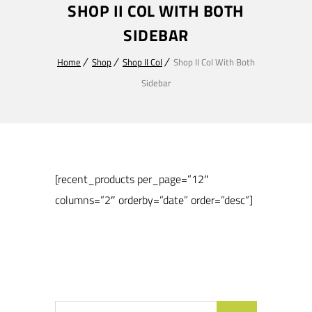
SHOP II COL WITH BOTH
SIDEBAR
Home
Shop
Shop II Col
Shop II Col With Both
Sidebar
[recent_products per_page=”12″
columns=”2″ orderby=”date” order=”desc”]