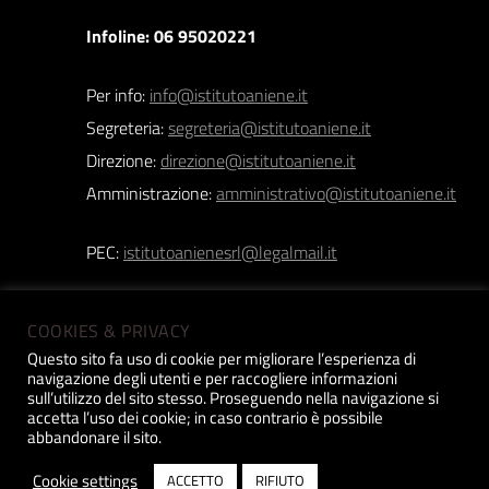
Infoline: 06 95020221
Per info:
info@istitutoaniene.it
Segreteria:
segreteria@istitutoaniene.it
Direzione:
direzione@istitutoaniene.it
Amministrazione:
amministrativo@istitutoaniene.it
PEC:
istitutoanienesrl@legalmail.it
COOKIES & PRIVACY
Questo sito fa uso di cookie per migliorare l’esperienza di
navigazione degli utenti e per raccogliere informazioni
Istituto Aniene srl | Copyright 2019 © | P.iva:
sull’utilizzo del sito stesso. Proseguendo nella navigazione si
accetta l’uso dei cookie; in caso contrario è possibile
12518031005 |
Privacy Policy
| Design
Constant
abbandonare il sito.
Cookie settings
ACCETTO
RIFIUTO