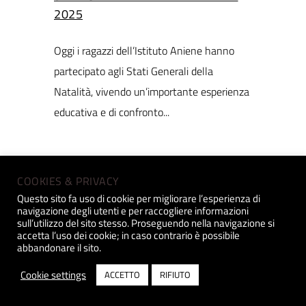
2025
Oggi i ragazzi dell’Istituto Aniene hanno
partecipato agli Stati Generali della
Natalità, vivendo un’importante esperienza
educativa e di confronto...
Read More
COOKIES & PRIVACY
Questo sito fa uso di cookie per migliorare l’esperienza di
navigazione degli utenti e per raccogliere informazioni
sull’utilizzo del sito stesso. Proseguendo nella navigazione si
accetta l’uso dei cookie; in caso contrario è possibile
Posted on 28 Nov 2025
/
0
abbandonare il sito.
L’ANIENE SFID(L)A LA VIOLENZA
Cookie settings
ACCETTO
RIFIUTO
Si terrà mercoledì 3 dicembre 2025,